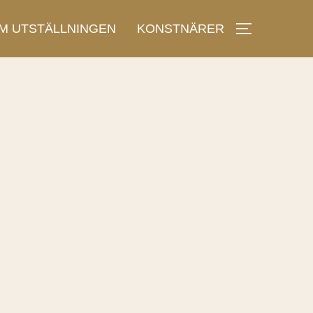
M UTSTÄLLNINGEN
KONSTNÄRER
TOGGLE S