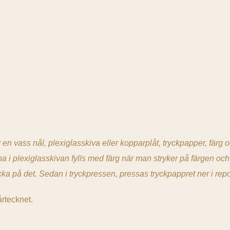
v en vass nål, plexiglasskiva eller kopparplåt, tryckpapper, färg
na i plexiglasskivan fylls med färg när man stryker på färgen och 
ycka på det. Sedan i tryckpressen, pressas tryckpappret ner i rep
årtecknet.