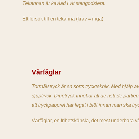
Tekannan är kavlad i vit stengodslera.
Ett försök till en tekanna (krav = inga)
Vårfåglar
Torrnålstryck är en sorts tryckteknik. Med hjälp a
djuptryck. Djuptryck innebär att de ristade partier
att tryckpappret har legat i blöt innan man ska tr
Vårfåglar, en frihetskänsla, det mest underbara v